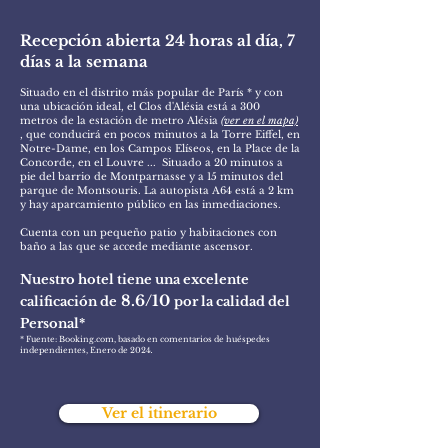
Recepción abierta 24 horas al día, 7
días a la semana
Situado en el distrito más popular de París * y con
una ubicación ideal, el Clos d'Alésia está a 300
metros de la estación de metro Alésia
(ver en el mapa)
, que conducirá en pocos minutos a la Torre Eiffel, en
Notre-Dame, en los Campos Elíseos, en la Place de la
Concorde, en el Louvre ...
Situado a 20 minutos a
pie del barrio de Montparnasse y a 15 minutos del
parque de Montsouris. La autopista A64 está a 2 km
y hay aparcamiento público en las inmediaciones.
Cuenta con un pequeño patio y habitaciones con
baño a las que se accede mediante ascensor.
Nuestro hotel tiene una excelente
8.6/10
calificación de
por la calidad del
Personal*
* Fuente: Booking.com, basado en comentarios de huéspedes
independientes, Enero de 2024
.
Ver el itinerario